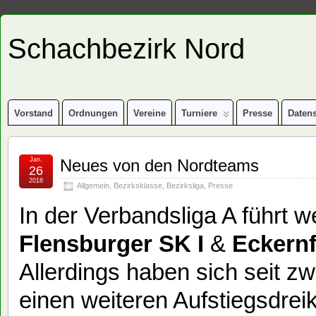
Schachbezirk Nord
Vorstand
Ordnungen
Vereine
Turniere
Presse
Daten
Jan.
Neues von den Nordteams
26
2018
Allgemein
,
Bezirksklasse
,
Bezirksliga
,
Presse
In der Verbandsliga A führt w
Flensburger SK I
&
Eckernf
Allerdings haben sich seit zw
einen weiteren Aufstiegsdrei