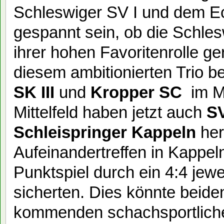
Schleswiger SV I und dem Ec
gespannt sein, ob die Schle
ihrer hohen Favoritenrolle g
diesem ambitionierten Trio b
SK III
und
Kropper SC
im Mi
Mittelfeld haben jetzt auch
SV
Schleispringer Kappeln
her
Aufeinandertreffen in Kappe
Punktspiel durch ein 4:4 jew
sicherten. Dies könnte beiden
kommenden schachsportlich