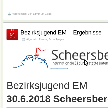
Veröffentlicht von
admin
um 12:18
Juli
Bezirksjugend EM – Ergebnisse
04
2018
Allgemein
,
Presse
,
Schachjugend
Bezirksjugend EM
30.6.2018 Scheersbe