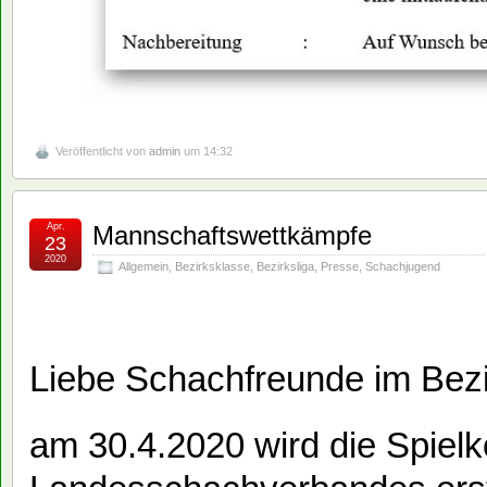
Veröffentlicht von
admin
um 14:32
Apr.
Mannschaftswettkämpfe
23
2020
Allgemein
,
Bezirksklasse
,
Bezirksliga
,
Presse
,
Schachjugend
Liebe Schachfreunde im Bezi
am 30.4.2020 wird die Spiel