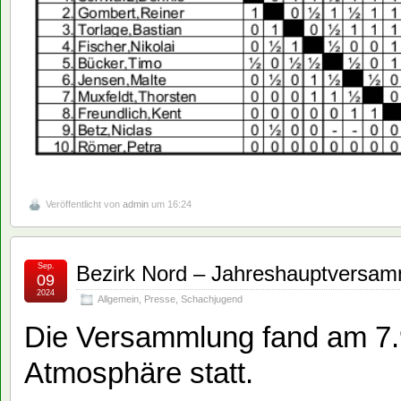
Veröffentlicht von
admin
um 16:24
Sep.
Bezirk Nord – Jahreshauptversa
09
2024
Allgemein
,
Presse
,
Schachjugend
Die Versammlung fand am 7.
Atmosphäre statt.