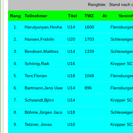
Rangliste: Stand nach 
Rang
Teilnehmer
Titel
TWZ
At
Verein/
1.
Harutyunyan,Hovha
U14
1600
Flensburge
2.
Hansen,Fridolin
U20
1703
Schleswige
3.
Bendixen,Matthes
U14
1339
Schleswige
4.
Schönig,Raik
U16
Kropper SC
5.
Tent,Florian
U18
1048
Flensburge
6.
Bartmann,Jens Uwe
U14
896
Flensburge
7.
Schwandt,Björn
U14
Kropper SC
8.
Böhme,Jürgen Jaco
U18
Schleswige
9.
Tetzner, Jonas
U10
Kropper SC