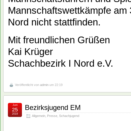
Mannschaftswettkämpfe am 3
Nord nicht stattfinden.
Mit freundlichen Grüßen
Kai Krüger
Schachbezirk I Nord e.V.
Veröffentlicht von
admin
um 22:19
Juni
Bezirksjugend EM
25
2019
Allgemein
,
Presse
,
Schachjugend