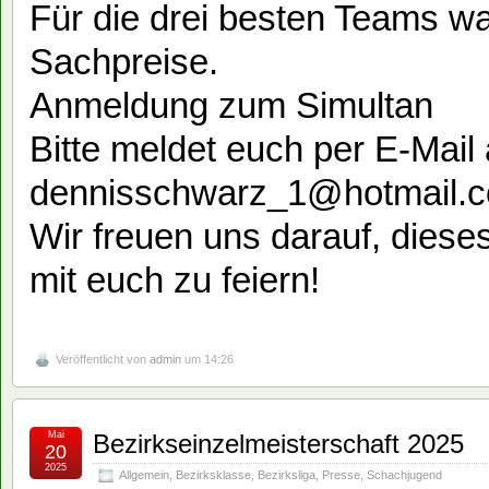
Für die drei besten Teams wa
Sachpreise.
Anmeldung zum Simultan
Bitte meldet euch per E-Mail 
dennisschwarz_1@hotmail.
Wir freuen uns darauf, die
mit euch zu feiern!
Veröffentlicht von
admin
um 14:26
Mai
Bezirkseinzelmeisterschaft 2025
20
2025
Allgemein
,
Bezirksklasse
,
Bezirksliga
,
Presse
,
Schachjugend