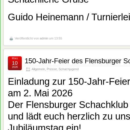
Guido Heinemann / Turnierlei
Veröffentlicht von
admin
um 13:55
März
150-Jahr-Feier des Flensburger S
10
2026
Allgemein
,
Presse
,
Schachjugend
Einladung zur 150-Jahr-Feie
am 2. Mai 2026
Der Flensburger Schachklub f
und lädt euch herzlich zu u
Jubiläumstag ein!