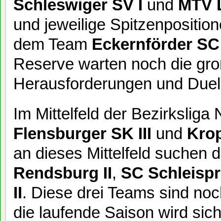
Schleswiger SV I
und
MTV L
und jeweilige Spitzenpositi
dem Team
Eckernförder SC 
Reserve warten noch die gro
Herausforderungen und Duell
Im Mittelfeld der Bezirksliga
Flensburger SK III
und
Kro
an dieses Mittelfeld suchen 
Rendsburg II
,
SC Schleispr
II
. Diese drei Teams sind no
die laufende Saison wird sich