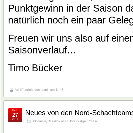
Punktgewinn in der Saison da
natürlich noch ein paar Gele
Freuen wir uns also auf ein
Saisonverlauf…
Timo Bücker
Veröffentlicht von
admin
um 11:48
Dez.
Neues von den Nord-Schachteam
27
2017
Allgemein
,
Bezirksklasse
,
Bezirksliga
,
Presse