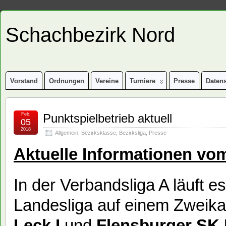
Schachbezirk Nord
Vorstand
Ordnungen
Vereine
Turniere
Presse
Daten
Feb.
Punktspielbetrieb aktuell
05
2018
Allgemein
,
Bezirksklasse
,
Bezirksliga
,
Presse
Aktuelle Informationen vo
In der Verbandsliga A läuft e
Landesliga auf einem Zwei
Leck I
und
Flensburger SK 