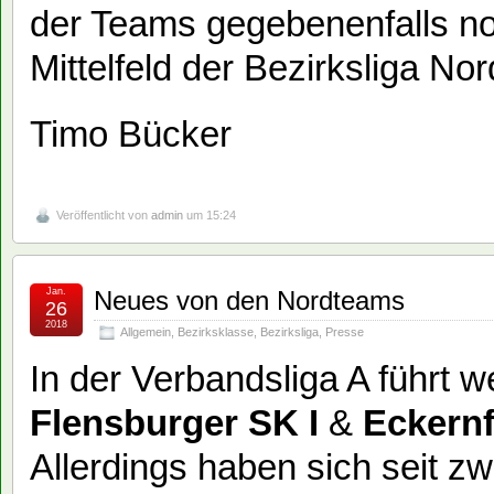
der Teams gegebenenfalls n
Mittelfeld der Bezirksliga No
Timo Bücker
Veröffentlicht von
admin
um 15:24
Jan.
Neues von den Nordteams
26
2018
Allgemein
,
Bezirksklasse
,
Bezirksliga
,
Presse
In der Verbandsliga A führt w
Flensburger SK I
&
Eckernf
Allerdings haben sich seit zw