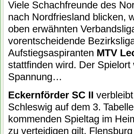
Viele Schachfreunde des No
nach Nordfriesland blicken, 
oben erwähnten Verbandsliga
vorentscheidende Bezirkslig
Aufstiegsaspiranten
MTV Lec
stattfinden wird. Der Spielor
Spannung…
Eckernförder SC II
verbleibt
Schleswig auf dem 3. Tabell
kommenden Spieltag im Hei
zu verteidigen gilt. Flensburg