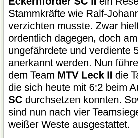
Eckernförder SC II
ein Rese
Stammkräfte wie Ralf-Johan
verzichten musste. Zwar hiel
ordentlich dagegen, doch a
ungefährdete und verdiente 5
anerkannt werden. Nun führ
dem Team
MTV Leck II
die T
die sich heute mit 6:2 beim
SC
durchsetzen konnten. Sow
sind nun nach vier Teamsiege
weißer Weste ausgestattet.