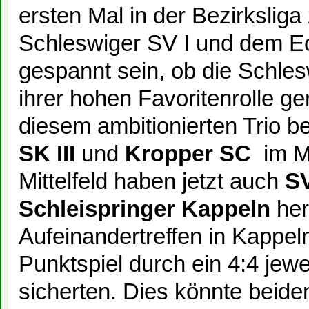
ersten Mal in der Bezirkslig
Schleswiger SV I und dem Ec
gespannt sein, ob die Schle
ihrer hohen Favoritenrolle g
diesem ambitionierten Trio b
SK III
und
Kropper SC
im Mi
Mittelfeld haben jetzt auch
SV
Schleispringer Kappeln
her
Aufeinandertreffen in Kappe
Punktspiel durch ein 4:4 jew
sicherten. Dies könnte beiden